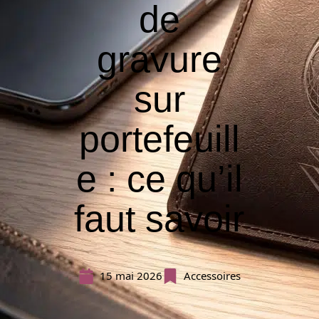
de
gravure
sur
portefeuill
e : ce qu’il
faut savoir
15 mai 2026
Accessoires