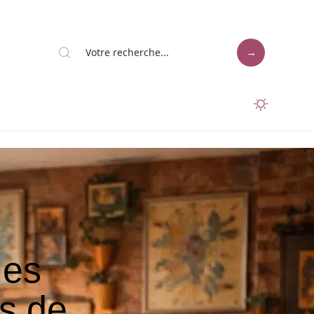
les
s de