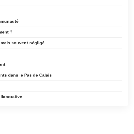
ommunauté
ment ?
l mais souvent négligé
ant
nts dans le Pas de Calais
ollaborative