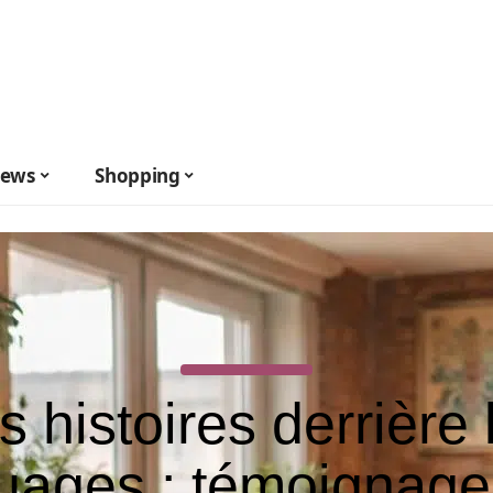
ews
Shopping
s histoires derrière 
ouages : témoignage