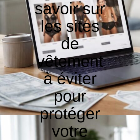
savoir sur
les sites
de
vêtement
à éviter
pour
protéger
votre