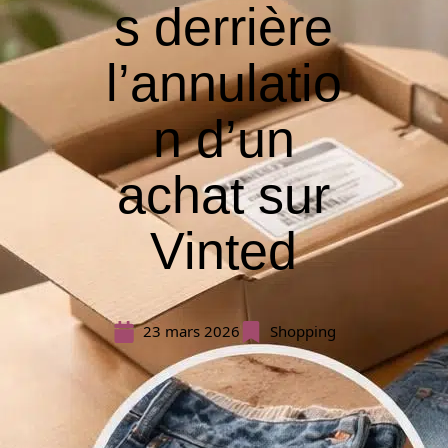
s derrière
l’annulatio
n d’un
achat sur
Vinted
23 mars 2026
Shopping