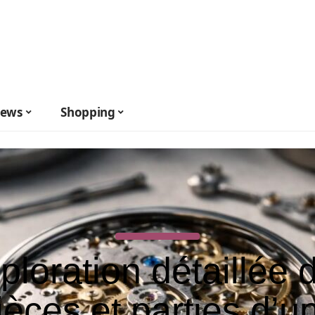
ews
Shopping
ploration détaillée 
ièces et parties d’u