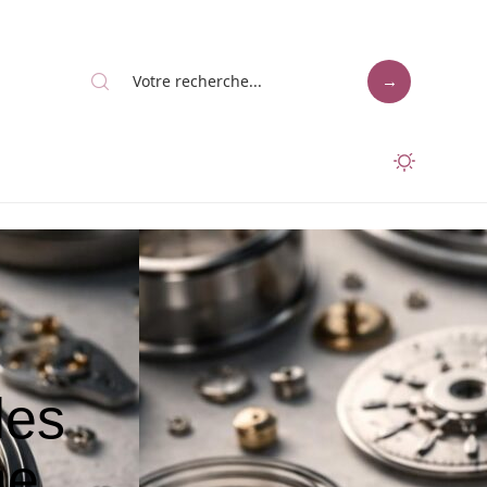
des
ne