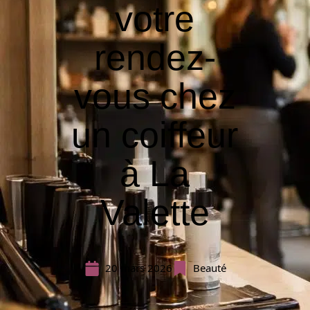
votre
rendez-
vous chez
un coiffeur
à La
Valette
20 mars 2026
Beauté