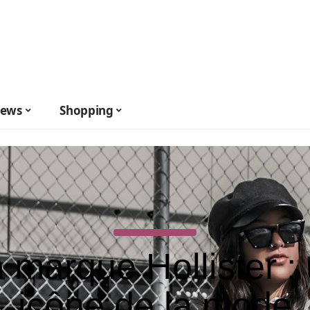
ews
Shopping
 marque Hollister :
icône de la mode