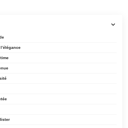
ode
 l’élégance
ltime
enue
sité
ctée
lister