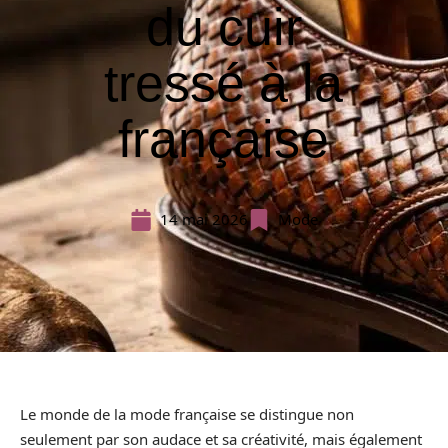
du cuir
tressé à la
française
14 mai 2026
Mode
Le monde de la mode française se distingue non
seulement par son audace et sa créativité, mais également