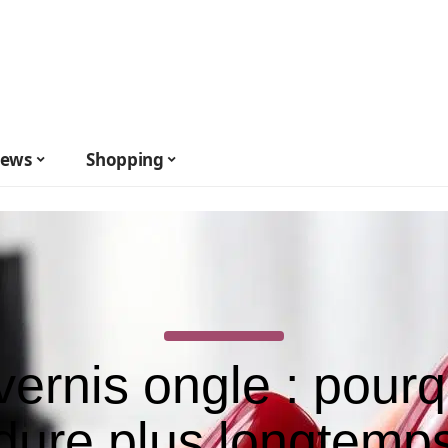
ews
Shopping
vernis ongle : pourqu
dure plus longtemp