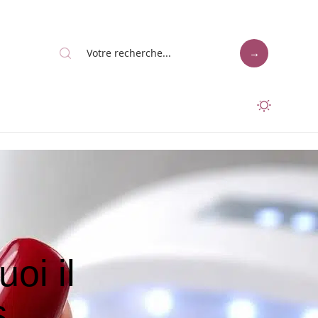
oi il
s