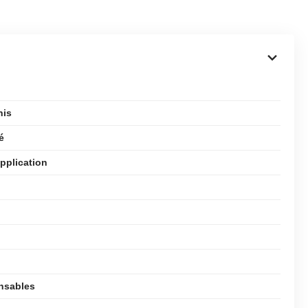
nis
é
pplication
ensables