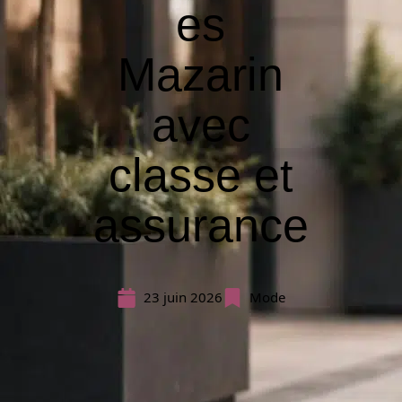
es
Mazarin
avec
classe et
assurance
23 juin 2026
Mode