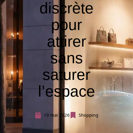
discrète
pour
attirer
sans
saturer
l’espace
19 mai 2026
Shopping