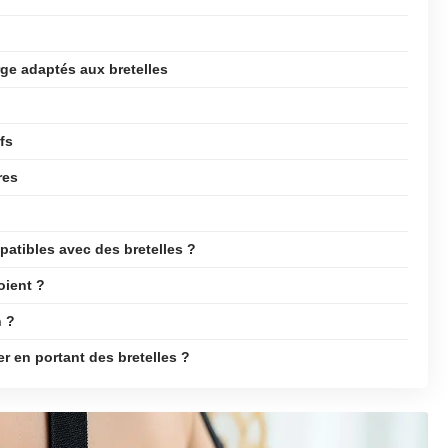
rge adaptés aux bretelles
fs
res
atibles avec des bretelles ?
oient ?
n ?
er en portant des bretelles ?