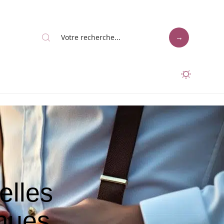
elles
enues