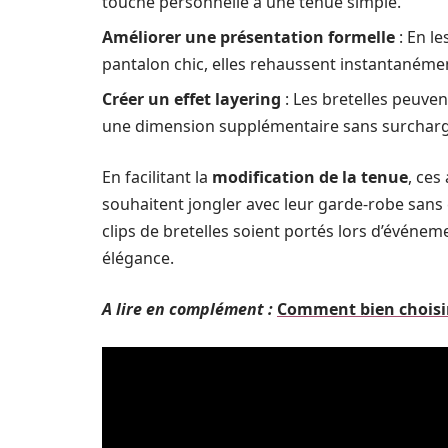
touche personnelle à une tenue simple.
Améliorer une présentation formelle
: En l
pantalon chic, elles rehaussent instantanéme
Créer un effet layering
: Les bretelles peuve
une dimension supplémentaire sans surcharge
En facilitant la
modification de la tenue
, ces
souhaitent jongler avec leur garde-robe sans e
clips de bretelles soient portés lors d’événeme
élégance.
A lire en complément :
Comment bien choisir 