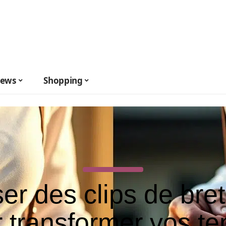
ews
Shopping
iser des clips de bret
 transformer vos t