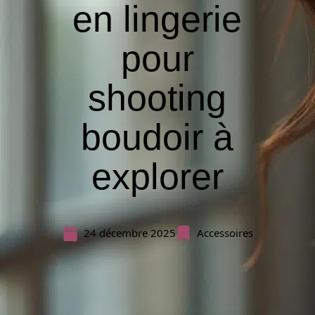
en lingerie
pour
shooting
boudoir à
explorer
24 décembre 2025
Accessoires