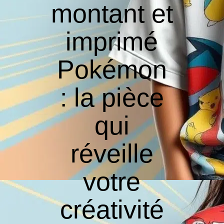
montant et
imprimé
Pokémon
: la pièce
qui
réveille
votre
créativité