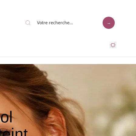
ol
teint