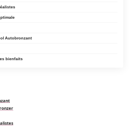
réalistes
optimale
iol Autobronzant
es bienfaits
nzant
bronzer
alistes