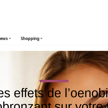
ews
Shopping
es effets de l’oenobi
bronzant sur votre 