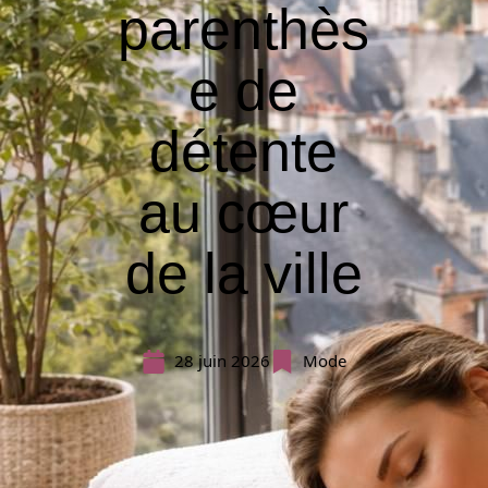
parenthès
e de
détente
au cœur
de la ville
28 juin 2026
Mode