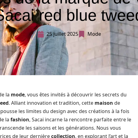
Sacai red blue twee
25 juillet 2025
Mode
de la
mode
, vous êtes invités à découvrir les secrets du
weed
. Alliant innovation et tradition, cette
maison
de
ousse les limites du design avec des créations à la fois
de la
fashion
, Sacai incarne la rencontre parfaite entre le
transcende les saisons et les générations. Nous vous
trices de leur dernière
collection
, en explorant l’art et la