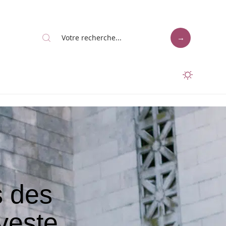
s des
veste