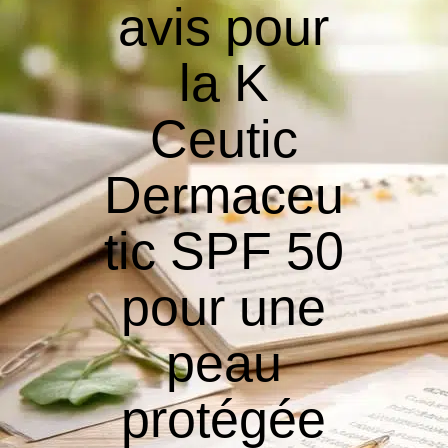
avis pour
la K
Ceutic
Dermaceu
tic SPF 50
pour une
peau
protégée