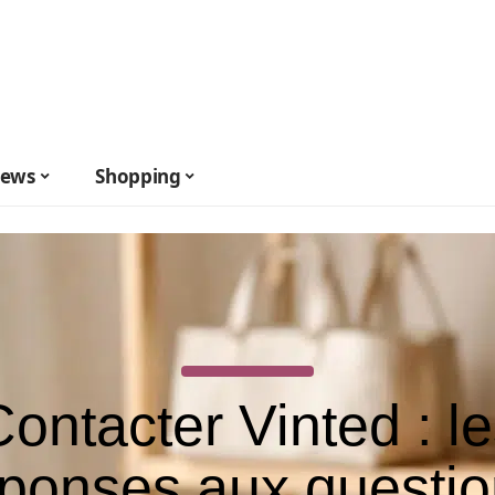
ews
Shopping
ontacter Vinted : l
ponses aux questi