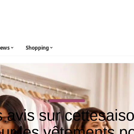
ews
Shopping
 avis sur cettesaiso
ur les vêtements p