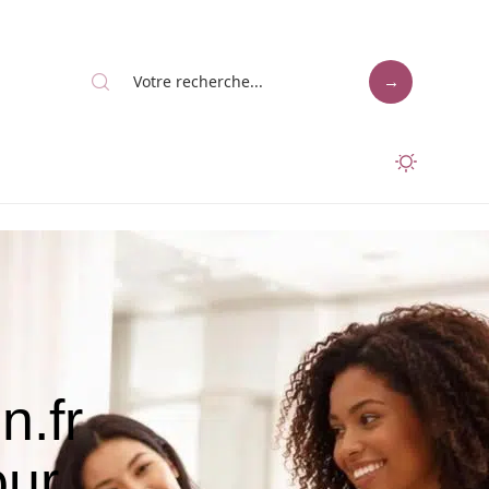
n.fr
our