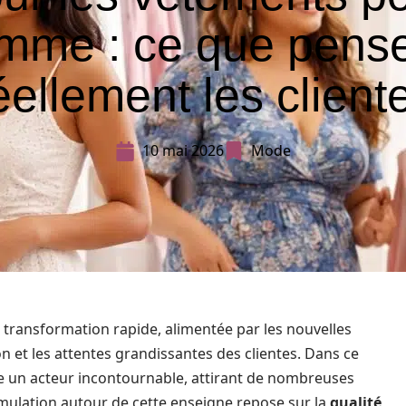
mme : ce que pens
éellement les client
10 mai 2026
Mode
transformation rapide, alimentée par les nouvelles
et les attentes grandissantes des clientes. Dans ce
 un acteur incontournable, attirant de nombreuses
mulation autour de cette enseigne repose sur la
qualité