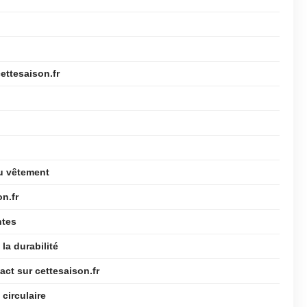
ettesaison.fr
du vêtement
on.fr
ntes
la durabilité
act sur cettesaison.fr
circulaire