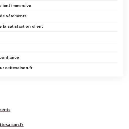
client immersive
t de vêtements
 la satisfaction client
 confiance
ur cettesaison.fr
ments
ttesaison.fr