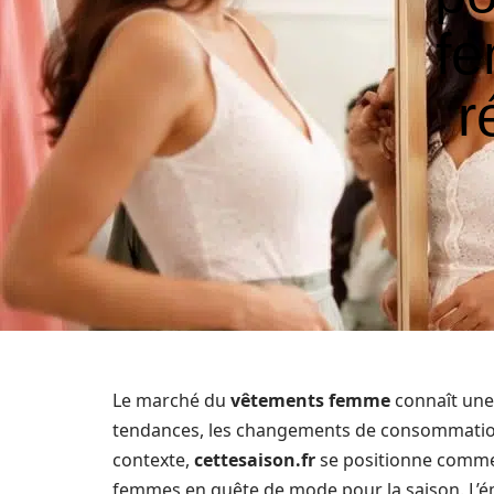
fe
r
Le marché du
vêtements femme
connaît une 
tendances, les changements de consommation 
contexte,
cettesaison.fr
se positionne comme
femmes en quête de mode pour la saison. L’é